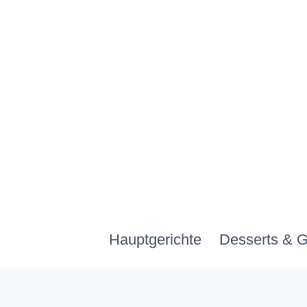
Zum
Inhalt
springen
Hauptgerichte
Desserts & 