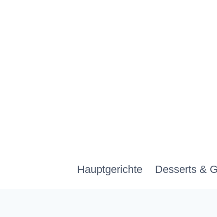
Zum
Inhalt
springen
Hauptgerichte
Desserts & 