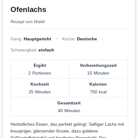
Ofenlachs
Rezept von Walid
Gang:
Hauptgericht
Küche:
Deutsche
Schwierigkeit:
einfach
Ergibt
Vorbereitungszeit
2
Portionen
15
Minuten
Kochzeit
Kalorien
25
Minuten
750
kcal
Gesamtzeit
40
Minuten
Herbstliches Essen, das perfekt gelingt: Saftiger Lachs mit
knuspriger, glänzender Kruste, dazu goldene
Süßkartoffelwürfel und bissfester Rosenkohl. Der