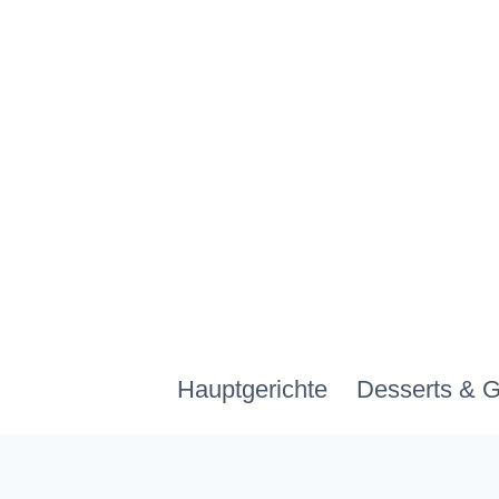
Zum
Inhalt
springen
Hauptgerichte
Desserts & 