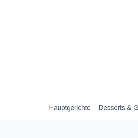
Zum
Inhalt
springen
Hauptgerichte
Desserts & 