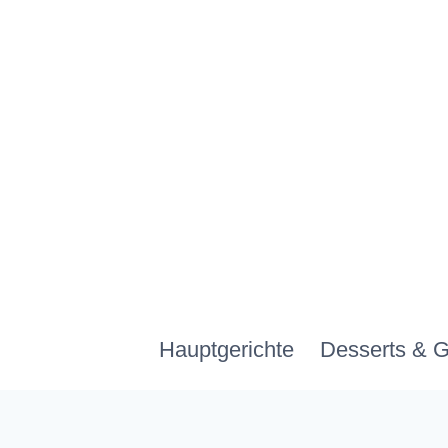
Zum
Inhalt
springen
Hauptgerichte
Desserts & 