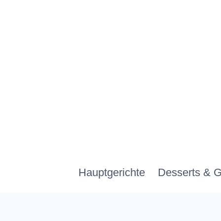
Zum
Inhalt
springen
Hauptgerichte
Desserts & 