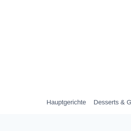
Zum
Inhalt
springen
Hauptgerichte
Desserts & 