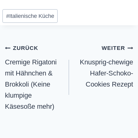
Schlagworte:
#
Italienische Küche
Beitragsnavigation
ZURÜCK
WEITER
Cremige Rigatoni
Knusprig-chewige
mit Hähnchen &
Hafer-Schoko-
Brokkoli (Keine
Cookies Rezept
klumpige
Käsesoße mehr)