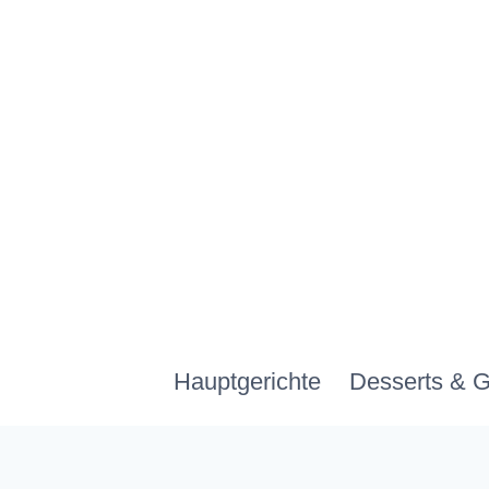
Zum
Inhalt
springen
Hauptgerichte
Desserts & 