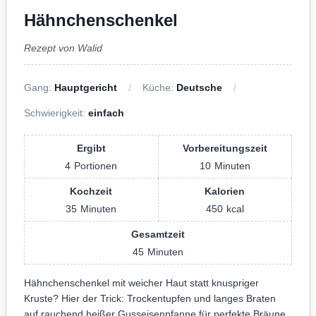
Hähnchenschenkel
Rezept von Walid
Gang:
Hauptgericht
Küche:
Deutsche
Schwierigkeit:
einfach
Ergibt
Vorbereitungszeit
4
Portionen
10
Minuten
Kochzeit
Kalorien
35
Minuten
450
kcal
Gesamtzeit
45
Minuten
Hähnchenschenkel mit weicher Haut statt knuspriger
Kruste? Hier der Trick: Trockentupfen und langes Braten
auf rauchend heißer Gusseisenpfanne für perfekte Bräune