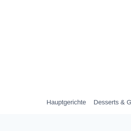
Zum
Inhalt
springen
Hauptgerichte
Desserts & 