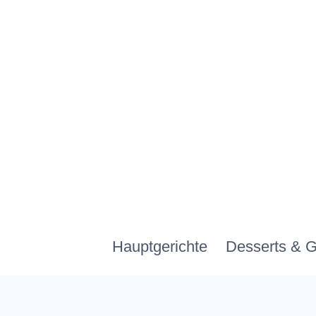
Zum
Inhalt
springen
Hauptgerichte
Desserts & 