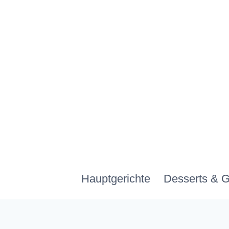
Zum
Inhalt
springen
Hauptgerichte
Desserts & 