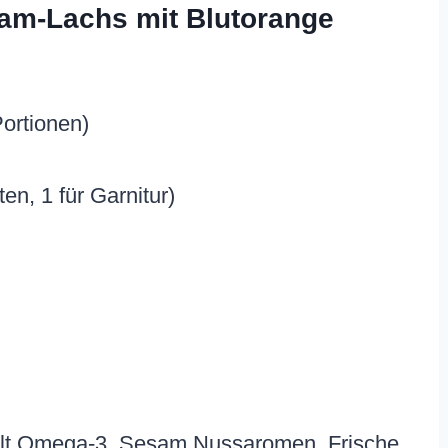
sam-Lachs mit Blutorange
Portionen)
en, 1 für Garnitur)
hält Omega-3, Sesam Nussaromen. Frische