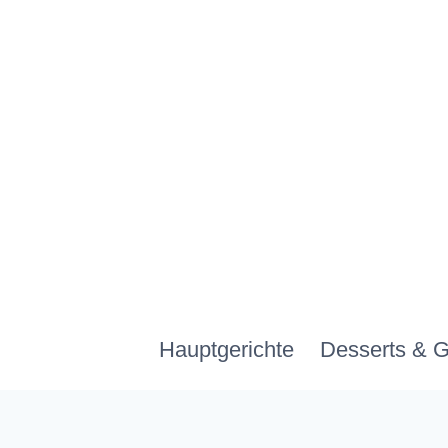
Zum
Inhalt
springen
Hauptgerichte
Desserts & 