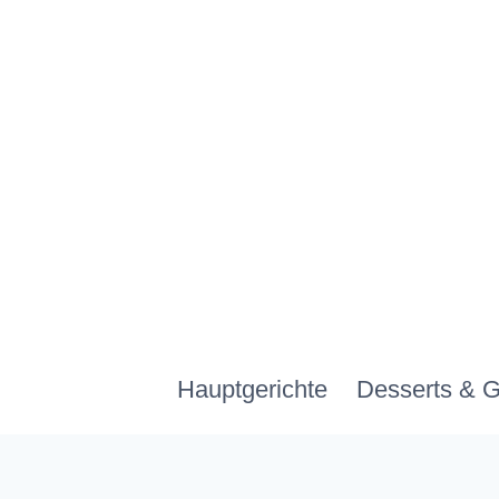
Zum
Inhalt
springen
Hauptgerichte
Desserts & 