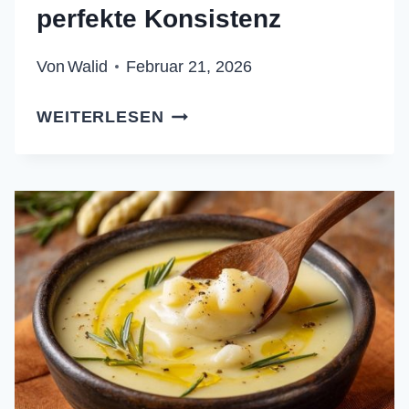
perfekte Konsistenz
Von
Walid
Februar 21, 2026
CREMIGE
WEITERLESEN
KÜRBISSUPPE
MIT
DILL:
DAS
GEHEIMNIS
FÜR
PERFEKTE
KONSISTENZ