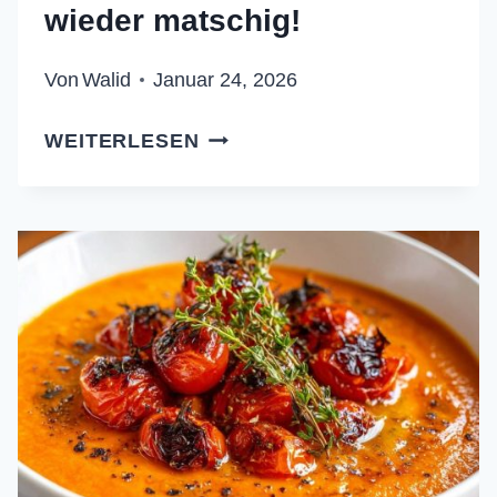
wieder matschig!
Von
Walid
Januar 24, 2026
CREMIGE
WEITERLESEN
KARTOFFEL-
KAROTTENSUPPE
–
NIE
WIEDER
MATSCHIG!