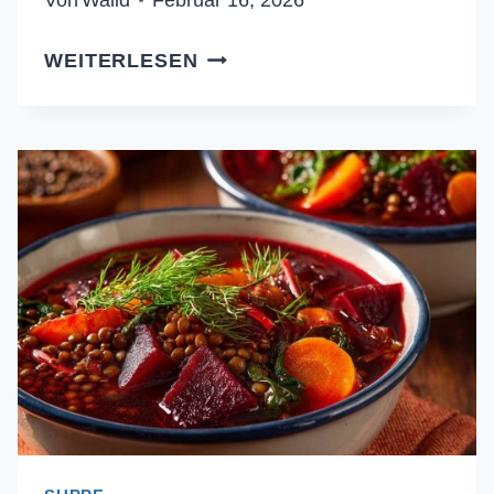
CREMIGE
WEITERLESEN
KARTOFFEL-
SPARGEL-
SUPPE
(NIE
WIEDER
MATSCHIGE
KARTOFFELN!)