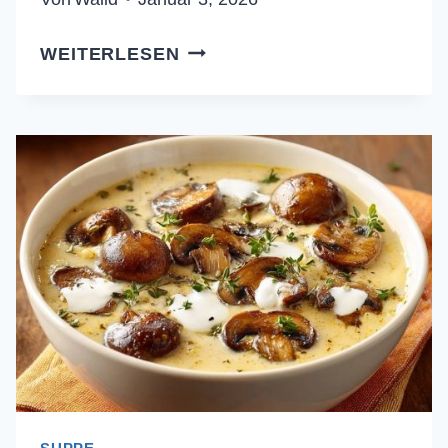
ASIATISCHE
WEITERLESEN
KAROTTENNUDELSUPPE
(NIE
WIEDER
MATSCHIGE
NUDELN)