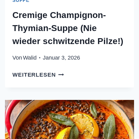
SUPPE
Cremige Champignon-
Thymian-Suppe (Nie
wieder schwitzende Pilze!)
Von
Walid
Januar 3, 2026
CREMIGE
WEITERLESEN
CHAMPIGNON-
THYMIAN-
SUPPE
(NIE
WIEDER
SCHWITZENDE
PILZE!)