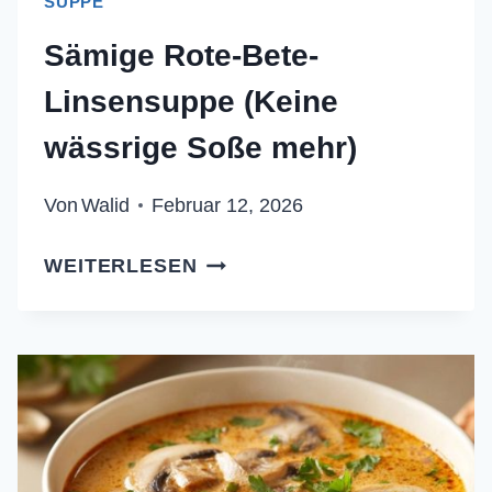
SUPPE
Sämige Rote-Bete-
Linsensuppe (Keine
wässrige Soße mehr)
Von
Walid
Februar 12, 2026
SÄMIGE
WEITERLESEN
ROTE-
BETE-
LINSENSUPPE
(KEINE
WÄSSRIGE
SOSSE M
EHR)