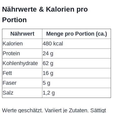
Nährwerte & Kalorien pro
Portion
Nährwert
Menge pro Portion (ca.)
Kalorien
480 kcal
Protein
24 g
Kohlenhydrate
62 g
Fett
16 g
Faser
5 g
Salz
1,2 g
Werte geschätzt. Variiert je Zutaten. Sättigt