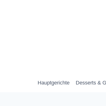
Zum
Inhalt
springen
Hauptgerichte
Desserts & 