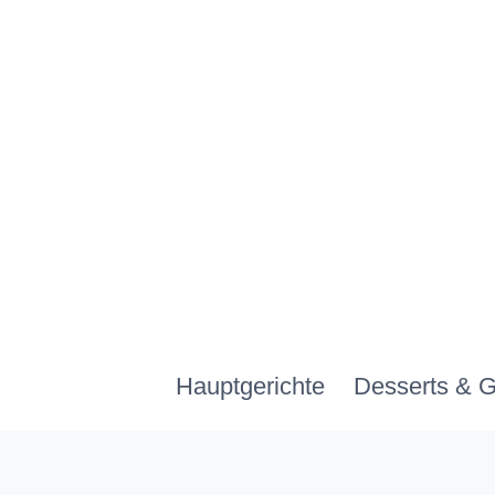
Zum
Inhalt
springen
Hauptgerichte
Desserts & 