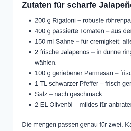
Zutaten für scharfe Jalapeñ
200 g Rigatoni – robuste röhrenpa
400 g passierte Tomaten – aus der
150 ml Sahne – für cremigkeit; alt
2 frische Jalapeños – in dünne ri
wählen.
100 g geriebener Parmesan – frisc
1 TL schwarzer Pfeffer – frisch g
Salz – nach geschmack.
2 EL Olivenöl – mildes für anbrate
Die mengen passen genau für zwei. Ka