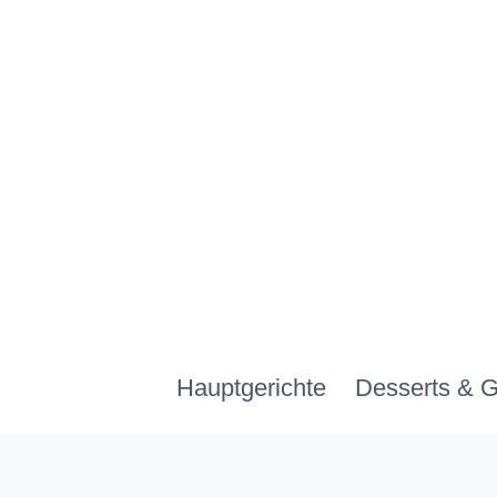
Zum
Inhalt
springen
Hauptgerichte
Desserts & 