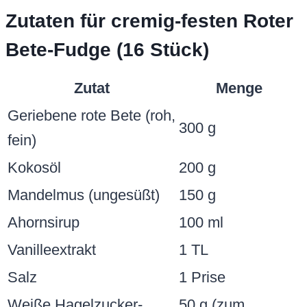
Zutaten für cremig-festen Roter
Bete-Fudge (16 Stück)
Zutat
Menge
Geriebene rote Bete (roh,
300 g
fein)
Kokosöl
200 g
Mandelmus (ungesüßt)
150 g
Ahornsirup
100 ml
Vanilleextrakt
1 TL
Salz
1 Prise
Weiße Hagelzucker-
50 g (zum