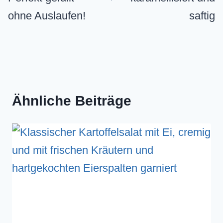
o
ohne Auslaufen!
saftig
r
t
e
:
Ähnliche Beiträge