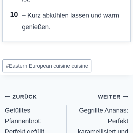
– Kurz abkühlen lassen und warm
genießen.
S
#
Eastern European cuisine cuisine
c
h
l
Beitragsnavigation
ZURÜCK
WEITER
a
Gefülltes
Gegrillte Ananas:
g
Pfannenbrot:
Perfekt
w
Perfekt gefüllt
karamellisiert und