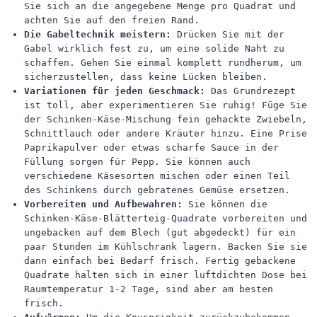
Sie sich an die angegebene Menge pro Quadrat und
achten Sie auf den freien Rand.
Die Gabeltechnik meistern:
Drücken Sie mit der
Gabel wirklich fest zu, um eine solide Naht zu
schaffen. Gehen Sie einmal komplett rundherum, um
sicherzustellen, dass keine Lücken bleiben.
Variationen für jeden Geschmack:
Das Grundrezept
ist toll, aber experimentieren Sie ruhig! Füge Sie
der Schinken-Käse-Mischung fein gehackte Zwiebeln,
Schnittlauch oder andere Kräuter hinzu. Eine Prise
Paprikapulver oder etwas scharfe Sauce in der
Füllung sorgen für Pepp. Sie können auch
verschiedene Käsesorten mischen oder einen Teil
des Schinkens durch gebratenes Gemüse ersetzen.
Vorbereiten und Aufbewahren:
Sie können die
Schinken-Käse-Blätterteig-Quadrate vorbereiten und
ungebacken auf dem Blech (gut abgedeckt) für ein
paar Stunden im Kühlschrank lagern. Backen Sie sie
dann einfach bei Bedarf frisch. Fertig gebackene
Quadrate halten sich in einer luftdichten Dose bei
Raumtemperatur 1-2 Tage, sind aber am besten
frisch.