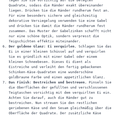
legen Sie sie vorsichtig auf die belegten
Quadrate, sodass die Ränder exakt übereinander
liegen. Drücken Sie die Ränder rundherum fest an.
Für eine besonders sichere und gleichzeitig
dekorative Versiegelung verwenden Sie eine Gabel
und drücken Sie damit die Ränder rundherum fest
zusammen. Das Muster der Gabelzinken schafft nicht
nur eine schöne Optik, sondern verpresst die
Teigschichten effektiv miteinander.
Der goldene Glanz: Ei verquirlen.
Schlagen Sie das
Ei in einer kleinen Schüssel auf und verquirlen
Sie es gründlich mit einer Gabel oder einem
kleinen Schneebesen. Dieses Ei dient als
Eistreiche und verleiht den fertig gebackenen
Schinken-Käse-Quadraten eine wunderschöne
goldbraune Farbe und einen appetitlichen Glanz.
Das Finish: Bestreichen und bestreuen.
Pinseln Sie
die Oberflächen der gefüllten und verschlossenen
Teigtaschen vorsichtig mit dem verquirlten Ei ein.
Achten Sie darauf, auch die Ränder gut zu
bestreichen. Nun streuen Sie den restlichen
geriebenen Käse und den Sesam gleichmäßig über die
Oberfläche der Quadrate. Der zusätzliche Käse