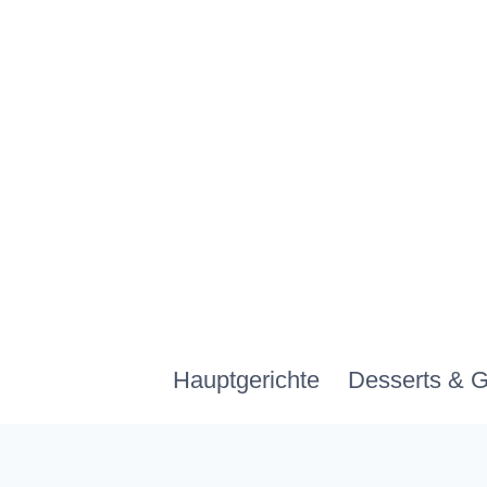
Zum
Inhalt
springen
Hauptgerichte
Desserts & 