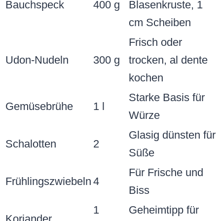
Bauchspeck
400 g
Blasenkruste, 1
cm Scheiben
Frisch oder
Udon-Nudeln
300 g
trocken, al dente
kochen
Starke Basis für
Gemüsebrühe
1 l
Würze
Glasig dünsten für
Schalotten
2
Süße
Für Frische und
Frühlingszwiebeln
4
Biss
1
Geheimtipp für
Koriander