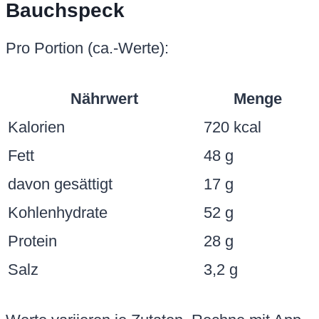
Bauchspeck
Pro Portion (ca.-Werte):
Nährwert
Menge
Kalorien
720 kcal
Fett
48 g
davon gesättigt
17 g
Kohlenhydrate
52 g
Protein
28 g
Salz
3,2 g