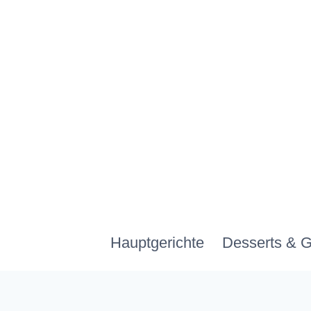
Zum
Inhalt
springen
Hauptgerichte
Desserts & 