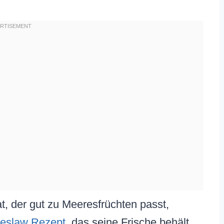
t, der gut zu Meeresfrüchten passt,
leslaw Rezept
, das seine Frische behält.