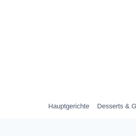
Zum
Inhalt
springen
Hauptgerichte
Desserts & 