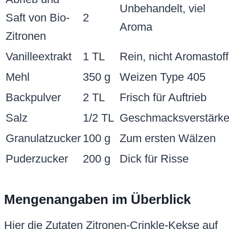
Unbehandelt, viel
Saft von Bio-
2
Aroma
Zitronen
Vanilleextrakt
1 TL
Rein, nicht Aromastoff
Mehl
350 g
Weizen Type 405
Backpulver
2 TL
Frisch für Auftrieb
Salz
1/2 TL
Geschmacksverstärke
Granulatzucker
100 g
Zum ersten Wälzen
Puderzucker
200 g
Dick für Risse
Mengenangaben im Überblick
Hier die Zutaten Zitronen-Crinkle-Kekse auf