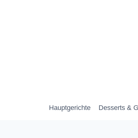
Zum
Inhalt
springen
Hauptgerichte
Desserts & 