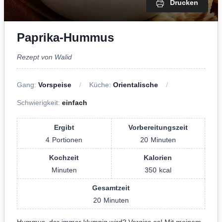
Drucken
Paprika-Hummus
Rezept von Walid
Gang:
Vorspeise
Küche:
Orientalische
Schwierigkeit:
einfach
Ergibt
Vorbereitungszeit
4
Portionen
20
Minuten
Kochzeit
Kalorien
Minuten
350
kcal
Gesamtzeit
20
Minuten
Hummus, der immer klumpig wird? Vergiss es! Mit meinem