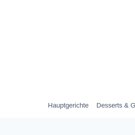
Zum
Inhalt
springen
Hauptgerichte
Desserts & 