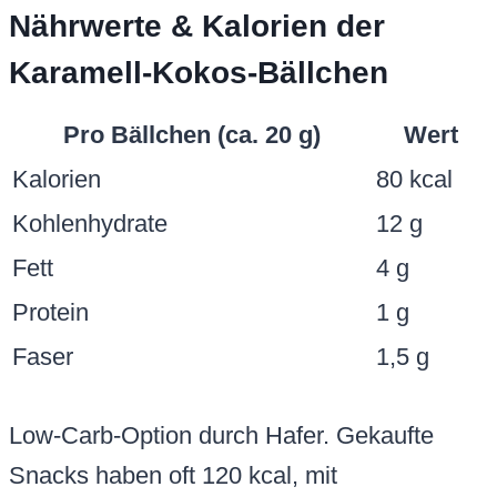
Nährwerte & Kalorien der
Karamell-Kokos-Bällchen
Pro Bällchen (ca. 20 g)
Wert
Kalorien
80 kcal
Kohlenhydrate
12 g
Fett
4 g
Protein
1 g
Faser
1,5 g
Low-Carb-Option durch Hafer. Gekaufte
Snacks haben oft 120 kcal, mit