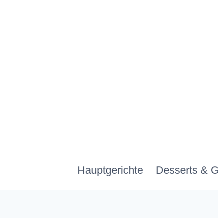
Zum
Inhalt
springen
Hauptgerichte
Desserts & 