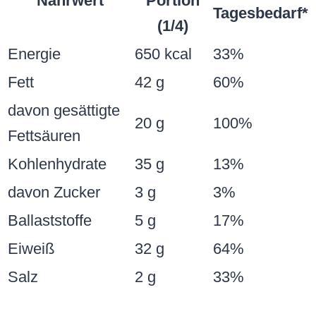
Nährwert
Portion
Tagesbedarf*
(1/4)
Energie
650 kcal
33%
Fett
42 g
60%
davon gesättigte
20 g
100%
Fettsäuren
Kohlenhydrate
35 g
13%
davon Zucker
3 g
3%
Ballaststoffe
5 g
17%
Eiweiß
32 g
64%
Salz
2 g
33%