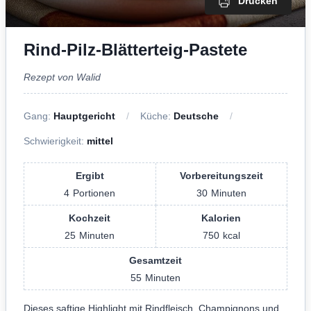
Drucken
Rind-Pilz-Blätterteig-Pastete
Rezept von Walid
Gang:
Hauptgericht
Küche:
Deutsche
Schwierigkeit:
mittel
Ergibt
Vorbereitungszeit
4
Portionen
30
Minuten
Kochzeit
Kalorien
25
Minuten
750
kcal
Gesamtzeit
55
Minuten
Dieses saftige Highlight mit Rindfleisch, Champignons und