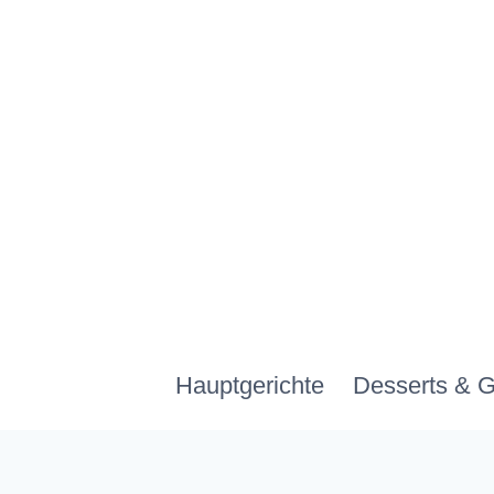
Zum
Inhalt
springen
Hauptgerichte
Desserts & 