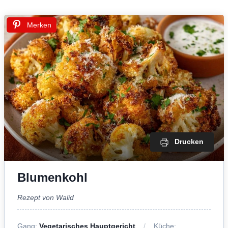
Merken
Drucken
Blumenkohl
Rezept von Walid
Gang:
Vegetarisches Hauptgericht
Küche: