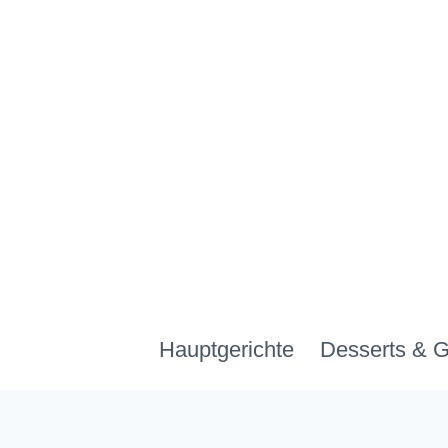
Zum
Inhalt
springen
Hauptgerichte
Desserts & 