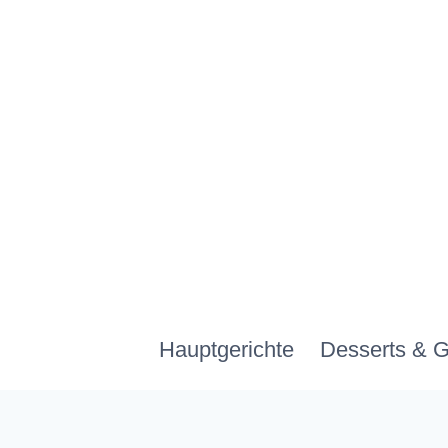
Zum
Inhalt
springen
Hauptgerichte
Desserts & 