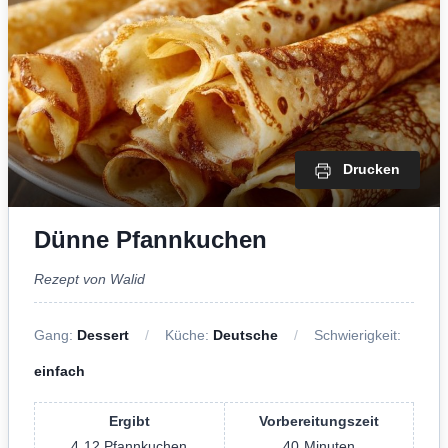
Drucken
Dünne Pfannkuchen
Rezept von Walid
Gang:
Dessert
Küche:
Deutsche
Schwierigkeit:
einfach
Ergibt
Vorbereitungszeit
4
12 Pfannkuchen
40
Minuten