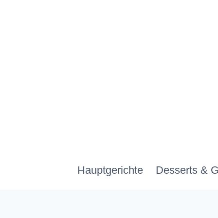
Zum
Inhalt
springen
Hauptgerichte
Desserts & 