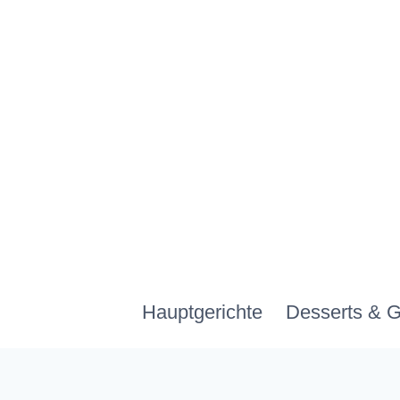
Zum
Inhalt
springen
Hauptgerichte
Desserts & 