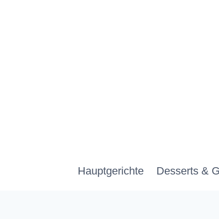
Zum
Inhalt
springen
Hauptgerichte
Desserts & 