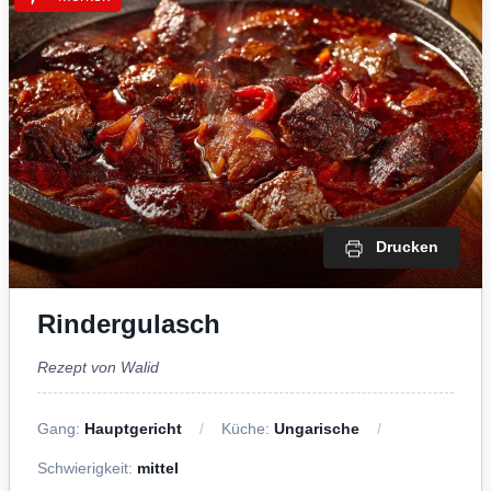
Drucken
Rindergulasch
Rezept von Walid
Gang:
Hauptgericht
Küche:
Ungarische
Schwierigkeit:
mittel