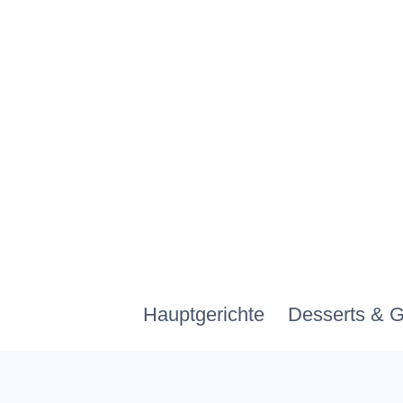
Zum
Inhalt
springen
Hauptgerichte
Desserts & 