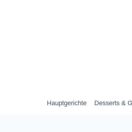
Zum
Inhalt
springen
Hauptgerichte
Desserts & 