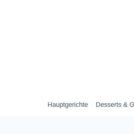
Zum
Inhalt
springen
Hauptgerichte
Desserts & 