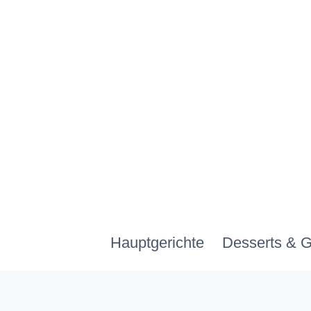
Zum
Inhalt
springen
Hauptgerichte
Desserts & 