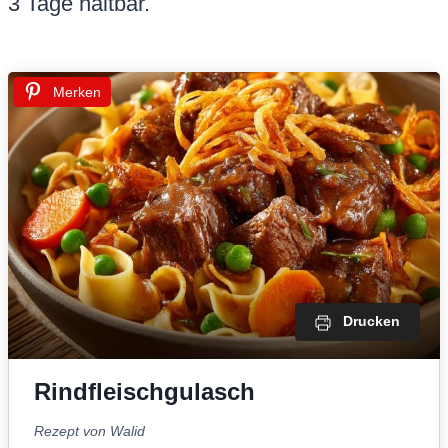
3 Tage haltbar.
Merken
Drucken
Rindfleischgulasch
Rezept von Walid