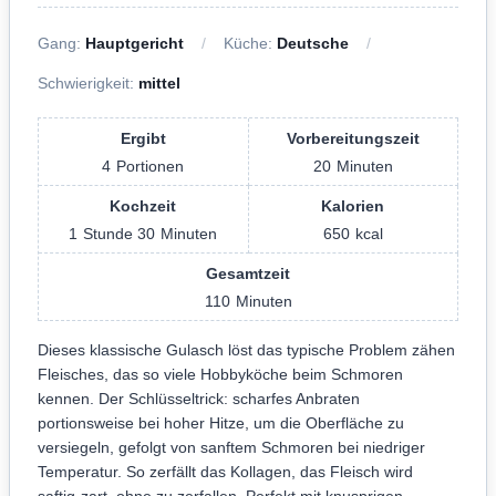
Gang:
Hauptgericht
Küche:
Deutsche
Schwierigkeit:
mittel
Ergibt
Vorbereitungszeit
4
Portionen
20
Minuten
Kochzeit
Kalorien
1
Stunde
30
Minuten
650
kcal
Gesamtzeit
110
Minuten
Dieses klassische Gulasch löst das typische Problem zähen
Fleisches, das so viele Hobbyköche beim Schmoren
kennen. Der Schlüsseltrick: scharfes Anbraten
portionsweise bei hoher Hitze, um die Oberfläche zu
versiegeln, gefolgt von sanftem Schmoren bei niedriger
Temperatur. So zerfällt das Kollagen, das Fleisch wird
saftig-zart, ohne zu zerfallen. Perfekt mit knusprigen