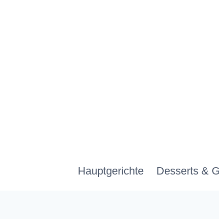
Zum
Inhalt
springen
Hauptgerichte
Desserts & 