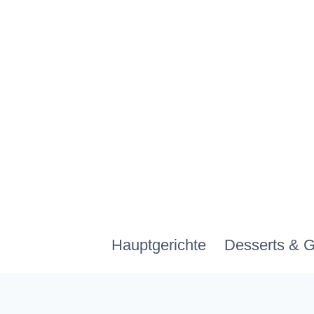
Zum
Inhalt
springen
Hauptgerichte
Desserts & 